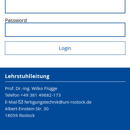
Password
Lehrstuhlleitung
Prof. Dr.-Ing. Wilko Flügge
Telefon +49 381 49682-173
E-Mail
fertigungstechnik
@uni-rostock
.de
Albert-Einstein-Str. 30
18059 Rostock